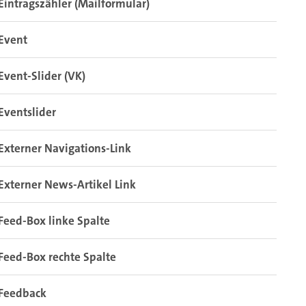
Eintragszähler (Mailformular)
Event
Event-Slider (VK)
Eventslider
Externer Navigations-Link
Externer News-Artikel Link
Feed-Box linke Spalte
Feed-Box rechte Spalte
Feedback