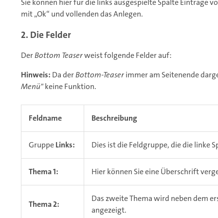
Sie können hier für die links ausgespielte Spalte Einträge v
mit „Ok“ und vollenden das Anlegen.
2. Die Felder
Der
Bottom Teaser
weist folgende Felder auf:
Hinweis:
Da der
Bottom-Teaser
immer am Seitenende dargest
Menü"
keine Funktion.
Feldname
Beschreibung
Gruppe
Links:
Dies ist die Feldgruppe, die die linke S
Thema 1:
Hier können Sie eine Überschrift verge
Das zweite Thema wird neben dem ers
Thema 2:
angezeigt.