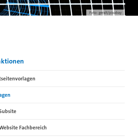
Foto: geralt/pixabay
nktionen
tseitenvorlagen
lagen
Subsite
Website Fachbereich